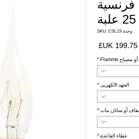
ة فرنسية
ة
وحدة SKU: CSL19
السعر
مصباح Flamme
*
الجهد االكهربى
*
اف أو ساتان مات
*
غطاء القاعدة
*